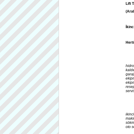
Lift 
(Arab
İkinc
Hertü
hidro
kaldır
garaj
ekipm
ekipma
resep
servi
ikin
makin
sökme
oto s