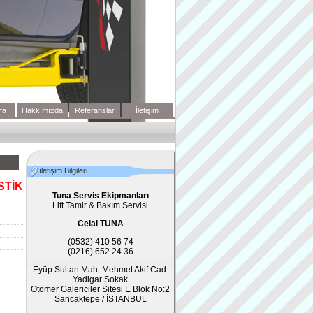
fa
Hakkımızda
Referanslar
İletişim
ıletişim Bilgileri
STİK
Tuna Servis Ekipmanları
Lift Tamir & Bakım Servisi
Celal TUNA
(0532) 410 56 74
(0216) 652 24 36
Eyüp Sultan Mah. Mehmet Akif Cad.
Yadigar Sokak
Otomer Galericiler Sitesi E Blok No:2
Sancaktepe / İSTANBUL