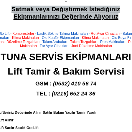
Satmak veya Değiştirmek İstediğiniz
Ekipmanlarınızı Değerinde Alıyoruz
to Lift
-
Kompresörler
-
Lastik Sökme Takma Makinaları
-
Rot Ayar Cihazları
-
Balan
naları
-
Klima Makinaları
-
Oto Kuaför Ekipmanları
-
Klima Makinaları
-
Oto Boya Fırı
ase Düzeltme Tezgahları
-
Takım Arabaları
-
Takım Tezgahları
-
Pres Makinaları
-
Pu
Makinaları
-
Far Ayar Cihazları
-
Jant Düzeltme Makinaları
TUNA SERVİS EKİPMANLARI
Lift Tamir & Bakım Servisi
GSM :
(0532) 410 56 74
TEL :
(0216) 652 24 36
iftleriniz Değerinde Alınır Satılır Bakım Yapılır Tamir Yapılır
ift Alınır
ift Satılır Satılık Oto Lift