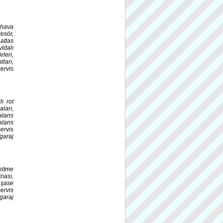
 hava
esör,
atlas
idalı
leri,
ları,
ervis
lı rot
aları,
alans
alans
ervis
garaj
eltme
nası,
 şase
ervis
garaj