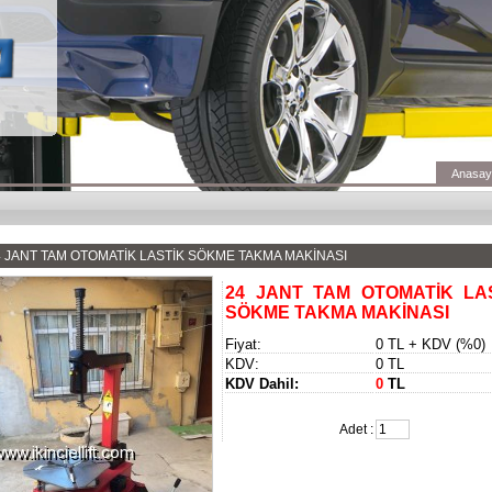
Anasay
4 JANT TAM OTOMATİK LASTİK SÖKME TAKMA MAKİNASI
24 JANT TAM OTOMATİK LA
SÖKME TAKMA MAKİNASI
Fiyat:
0 TL + KDV (%0)
KDV:
0 TL
KDV Dahil:
0
TL
Adet :