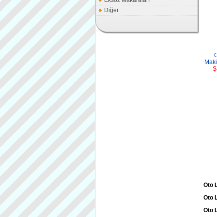
Eksoz Makaraları
Diğer
O
Maki
-
Ş
Oto L
Oto L
Oto L