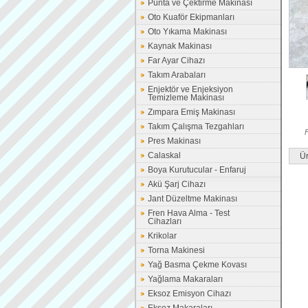
Punta ve Çektirme Makinası
Oto Kuaför Ekipmanları
Oto Yıkama Makinası
Kaynak Makinası
Far Ayar Cihazı
Takım Arabaları
Enjektör ve Enjeksiyon
Temizleme Makinası
Zımpara Emiş Makinası
Takım Çalışma Tezgahları
F
Pres Makinası
Calaskal
Ür
Boya Kurutucular - Enfaruj
Akü Şarj Cihazı
Jant Düzeltme Makinası
Fren Hava Alma - Test
Cihazları
Krikolar
Torna Makinesi
Yağ Basma Çekme Kovası
Yağlama Makaraları
Eksoz Emisyon Cihazı