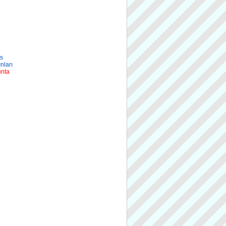
s
nları
nta