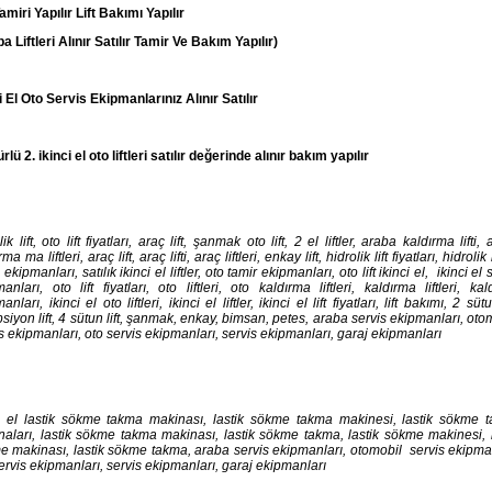
Tamiri Yapılır Lift Bakımı Yapılır
a Liftleri Alınır Satılır Tamir Ve Bakım Yapılır)
i El Oto Servis Ekipmanlarınız Alınır Satılır
rlü 2. ikinci el oto liftleri satılır değerinde alınır bakım yapılır
lik lift, oto lift fiyatları, araç lift, şanmak oto lift, 2 el liftler, araba kaldırma lifti,
ma ma liftleri, araç lift, araç lifti, araç liftleri, enkay lift, hidrolik lift fiyatları, hidrolik l
 ekipmanları, satılık ikinci el liftler, oto tamir ekipmanları, oto lift ikinci el, ikinci el 
anları, oto lift fiyatları, oto liftleri, oto kaldırma liftleri, kaldırma liftleri, ka
nları, ikinci el oto liftleri, ikinci el liftler, ikinci el lift fiyatları, lift bakımı, 2 sütun
siyon lift, 4 sütun lift, şanmak, enkay, bimsan, petes, araba servis ekipmanları, ot
s ekipmanları, oto servis ekipmanları, servis ekipmanları, garaj ekipmanları
ci el lastik sökme takma makinası, lastik sökme takma makinesi, lastik sökme 
aları, lastik sökme takma makinası, lastik sökme takma, lastik sökme makinesi, l
 makinası, lastik sökme takma, araba servis ekipmanları, otomobil servis ekipman
ervis ekipmanları, servis ekipmanları, garaj ekipmanları