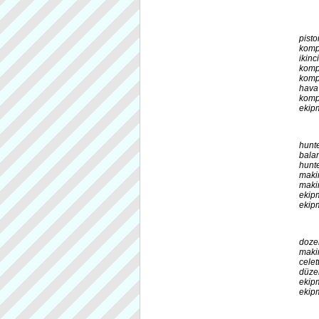
pist
komp
ikin
komp
komp
hava
kompr
ekipm
hunte
balan
hunt
maki
maki
ekipm
ekip
doze
maki
cele
düze
ekipm
ekip