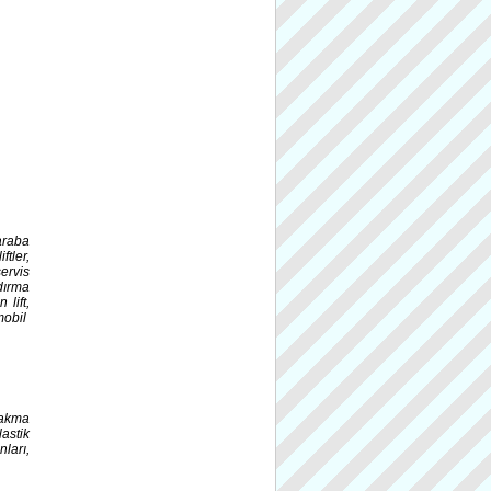
 araba
iftler,
servis
ldırma
 lift,
omobil
takma
astik
ları,