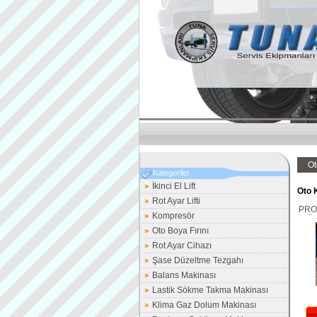
Ot
Kategoriler
İkinci El Lift
Oto 
Rot Ayar Lifti
PRO
Kompresör
SÜP
Oto Boya Fırını
Rot Ayar Cihazı
Şase Düzeltme Tezgahı
Balans Makinası
Lastik Sökme Takma Makinası
Klima Gaz Dolum Makinası