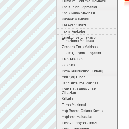
Punta ve Çektirme Makinası
Oto Kuaför Ekipmanları
Oto Yıkama Makinası
Kaynak Makinası
Far Ayar Cihazı
Takım Arabaları
Enjektör ve Enjeksiyon
Temizleme Makinası
Zımpara Emiş Makinası
Takım Çalışma Tezgahları
Pres Makinası
Calaskal
Boya Kurutucular - Enfaruj
Akü Şarj Cihazı
Jant Düzeltme Makinası
Fren Hava Alma - Test
Cihazları
Krikolar
Torna Makinesi
Yağ Basma Çekme Kovası
Yağlama Makaraları
Eksoz Emisyon Cihazı