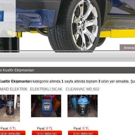
Anasay
o Kuaför Ekipmanları
Kuaför Ekipmanları
kategorisi altında
1
sayfa altında toplam
3
ürün yer almakta. Şu
MAİD ELEKTRİK
ELEKTRİKLİ SICAK
CLEANVAC WD 602
ÜRGESİ ISLAK
HAVA ÜRETİCİSİ
ELEKTRİKLİ
KURU
CLEANVAC SUN 68
SÜPÜRGE
Fiyat:
0 TL
Fiyat:
0 TL
Fiyat:
0 TL