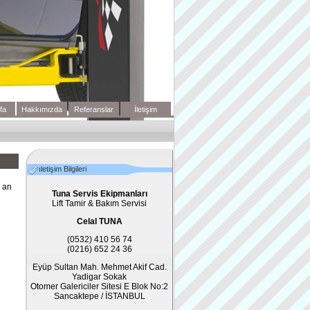
fa
Hakkımızda
Referanslar
İletişim
ıletişim Bilgileri
 an
Tuna Servis Ekipmanları
Lift Tamir & Bakım Servisi
Celal TUNA
(0532) 410 56 74
(0216) 652 24 36
Eyüp Sultan Mah. Mehmet Akif Cad.
Yadigar Sokak
Otomer Galericiler Sitesi E Blok No:2
Sancaktepe / İSTANBUL