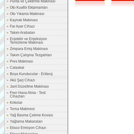
Punta ve Çektirme Makinası
Oto Kuaför Ekipmanları
Oto Yıkama Makinası
Kaynak Makinası
Far Ayar Cihazı
Takım Arabaları
Enjektör ve Enjeksiyon
Temizleme Makinası
Zımpara Emiş Makinası
Takım Çalışma Tezgahları
Pres Makinası
Calaskal
Boya Kurutucular - Enfaruj
Akü Şarj Cihazı
Jant Düzeltme Makinası
Fren Hava Alma - Test
Cihazları
Krikolar
Torna Makinesi
Yağ Basma Çekme Kovası
Yağlama Makaraları
Eksoz Emisyon Cihazı