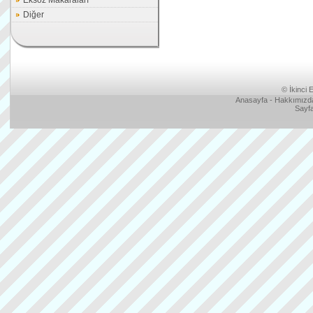
Eksoz Makaraları
Diğer
©
İkinci E
Anasayfa
-
Hakkımızd
Sayfa