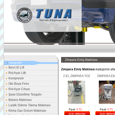
Zımpara Emiş Makinası
Kategoriler
İkinci El Lift
Zımpara Emiş Makinası
kategorisi alt
Rot Ayar Lifti
2.EL ZIMPARA TOZ
ZIMPARA EM
Kompresör
EMİŞ MAKİNASI
MAKİNASI
RUPES KS260 İKİNCİ
Oto Boya Fırını
EL
Rot Ayar Cihazı
Şase Düzeltme Tezgahı
Balans Makinası
Lastik Sökme Takma Makinası
Fiyat:
0 TL
Fiyat:
0 TL
Klima Gaz Dolum Makinası