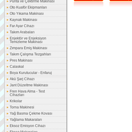
Punta ve Çektirme Makinası
Oto Kuaför Ekipmanları
Oto Yıkama Makinası
Kaynak Makinası
Far Ayar Cihazı
Takım Arabaları
Enjektör ve Enjeksiyon
Temizleme Makinası
Zımpara Emiş Makinası
Takım Çalışma Tezgahları
Pres Makinası
Calaskal
Boya Kurutucular - Enfaruj
Akü Şarj Cihazı
Jant Düzeltme Makinası
Fren Hava Alma - Test
Cihazları
Krikolar
Torna Makinesi
Yağ Basma Çekme Kovası
Yağlama Makaraları
Eksoz Emisyon Cihazı