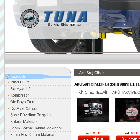
Akü Şarj Cihazı
Kategoriler
İkinci El Lift
Akü Şarj Cihazı
kategorisi altında
1
sa
Rot Ayar Lifti
İKİNCİ EL TELWİN
AKÜ TAKVIYE C
Kompresör
AKÜ ŞARJ CİHAZI
12V BOOST
Oto Boya Fırını
Rot Ayar Cihazı
Şase Düzeltme Tezgahı
Balans Makinası
Lastik Sökme Takma Makinası
Fiyat:
0 TL
Fiyat:
0 TL
Klima Gaz Dolum Makinası