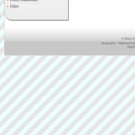
Eksoz Makaraları
Diğer
©
İkinci E
Anasayfa
-
Hakkımızd
Sayfa