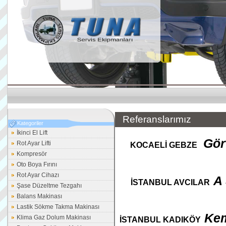
Referanslarımız
Kategoriler
İkinci El Lift
Gör
Rot Ayar Lifti
KOCAELİ GEBZE
Kompresör
Oto Boya Fırını
Rot Ayar Cihazı
A
İSTANBUL AVCILAR
Şase Düzeltme Tezgahı
Balans Makinası
Lastik Sökme Takma Makinası
Kem
Klima Gaz Dolum Makinası
İSTANBUL KADIKÖY