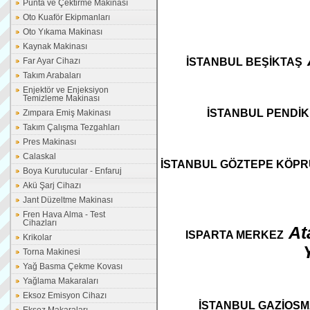
Punta ve Çektirme Makinası
Oto Kuaför Ekipmanları
Oto Yıkama Makinası
Kaynak Makinası
Far Ayar Cihazı
İSTANBUL BEŞİKTAŞ
Takım Arabaları
Enjektör ve Enjeksiyon
Temizleme Makinası
İSTANBUL PENDİK
Zımpara Emiş Makinası
Takım Çalışma Tezgahları
Pres Makinası
Calaskal
İSTANBUL GÖZTEPE KÖPR
Boya Kurutucular - Enfaruj
Akü Şarj Cihazı
Jant Düzeltme Makinası
Fren Hava Alma - Test
Cihazları
At
ISPARTA MERKEZ
Krikolar
Torna Makinesi
Yağ Basma Çekme Kovası
Yağlama Makaraları
Eksoz Emisyon Cihazı
İSTANBUL GAZİOS