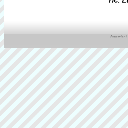
Tic. 
Anasayfa
-
H