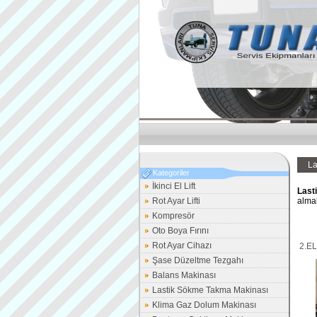
La
Kategoriler
İkinci El Lift
Last
Rot Ayar Lifti
alma
Kompresör
Oto Boya Fırını
Rot Ayar Cihazı
2.E
TA
Şase Düzeltme Tezgahı
Balans Makinası
Lastik Sökme Takma Makinası
Klima Gaz Dolum Makinası