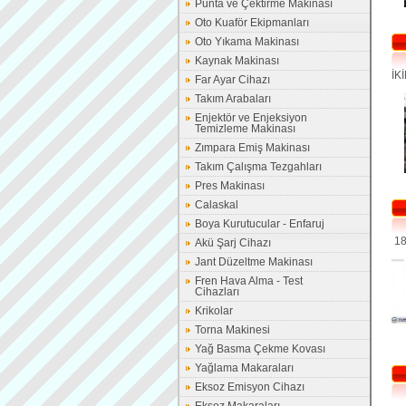
Punta ve Çektirme Makinası
Oto Kuaför Ekipmanları
Oto Yıkama Makinası
Kaynak Makinası
İK
Far Ayar Cihazı
S
Takım Arabaları
MAK
Enjektör ve Enjeksiyon
Temizleme Makinası
Zımpara Emiş Makinası
Takım Çalışma Tezgahları
Pres Makinası
Calaskal
Boya Kurutucular - Enfaruj
18
Akü Şarj Cihazı
S
Jant Düzeltme Makinası
Fren Hava Alma - Test
Cihazları
Krikolar
Torna Makinesi
Yağ Basma Çekme Kovası
Yağlama Makaraları
Eksoz Emisyon Cihazı