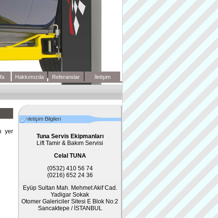
fa
Hakkımızda
Referanslar
İletişim
ıletişim Bilgileri
 yer
Tuna Servis Ekipmanları
Lift Tamir & Bakım Servisi
Celal TUNA
(0532) 410 56 74
(0216) 652 24 36
Eyüp Sultan Mah. Mehmet Akif Cad.
Yadigar Sokak
Otomer Galericiler Sitesi E Blok No:2
Sancaktepe / İSTANBUL