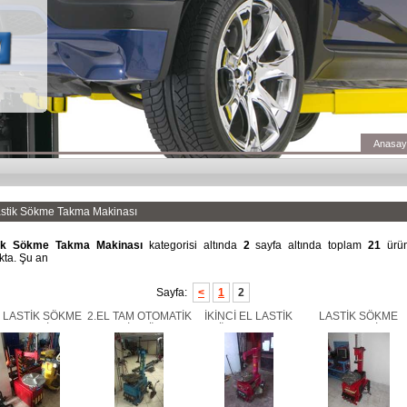
Anasay
stik Sökme Takma Makinası
ik Sökme Takma Makinası
kategorisi altında
2
sayfa altında toplam
21
ürün
kta. Şu an
Sayfa:
<
1
2
L LASTİK SÖKME
2.EL TAM OTOMATİK
İKİNCİ EL LASTİK
LASTİK SÖKME
KMA MAKİNASI
LASTİK SÖKME
SÖKME TAKMA
TAKMA MAKİNASI
TAKMA MAKİNASI K-
MAKİNASI SICAM
ETİMAKSAN 1 YIL
MAK
COLİBRİ BL 502
GARANTİLİ